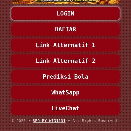
LOGIN
DAFTAR
Link Alternatif 1
Link Alternatif 2
Prediksi Bola
WhatSapp
LiveChat
© 2025 •
SEO BY WIN1131
• All Rights Reserved.